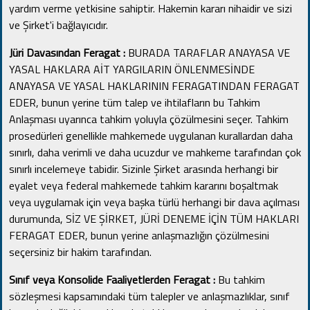
yardım verme yetkisine sahiptir.
Hakemin kararı nihaidir ve sizi
ve Şirket'i bağlayıcıdır.
Jüri Davasından Feragat :
BURADA TARAFLAR ANAYASA VE
YASAL HAKLARA AİT YARGILARIN ÖNLENMESİNDE
ANAYASA VE YASAL HAKLARININ FERAGATINDAN FERAGAT
EDER, bunun yerine tüm talep ve ihtilafların bu Tahkim
Anlaşması uyarınca tahkim yoluyla çözülmesini seçer.
Tahkim
prosedürleri genellikle mahkemede uygulanan kurallardan daha
sınırlı, daha verimli ve daha ucuzdur ve mahkeme tarafından çok
sınırlı incelemeye tabidir.
Sizinle Şirket arasında herhangi bir
eyalet veya federal mahkemede tahkim kararını boşaltmak
veya uygulamak için veya başka türlü herhangi bir dava açılması
durumunda, SİZ VE ŞİRKET, JÜRİ DENEME İÇİN TÜM HAKLARI
FERAGAT EDER, bunun yerine anlaşmazlığın çözülmesini
seçersiniz bir hakim tarafından.
Sınıf veya Konsolide Faaliyetlerden Feragat :
Bu tahkim
sözleşmesi kapsamındaki tüm talepler ve anlaşmazlıklar, sınıf