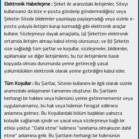
Elektronik Haberleşme :
Şirket ile aranızdaki iletişimler, Siteyi
kullansanız da bize e-posta gönderip göndermediğiniz veya
Şirketin Sitede bildirimler yayınlayıp paylaşmadığı veya sizinle e-
posta yoluyla iletişim kurup kurmadığı gibi elektronik araçlar
kullanır.
Sözleşmeye dayalı amaçlarla, (a) Şirketten elektronik
ortamda iletişim almayı kabul etmiş olursunuz;
ve (b) Şirketin
size sağladığı tüm şartlar ve koşullar, sözleşmeler, bildirimler,
açıklamalar ve diğer iletişimlerin, bu tür iletişimlerin basılı
kopyada olması durumunda yerine getireceği yasal
yükümlülükleri elektronik olarak yerine getirdiğini kabul eder.
Tüm Koşullar :
Bu Şartlar, Sitenin kullanımı ile ilgili olarak sizinle
aramızdaki anlaşmanın tamamını oluşturur.
Bu Şartların
herhangi bir hakkını veya hükmünü yerine getiremememiz veya
uygulamamamız, bu hak veya hükmün feragat edilmesi
anlamına gelmez.
Bu Koşullardaki bölüm başlıkları yalnızca
kolaylık sağlamak içindir ve yasal veya sözleşmeye bağlı bir
etkisi yoktur.
"Dahil etme" kelimesi "sınırlama olmaksızın dahil
etme" anlamına gelir.
Bu Şartların herhangi bir hükmünün