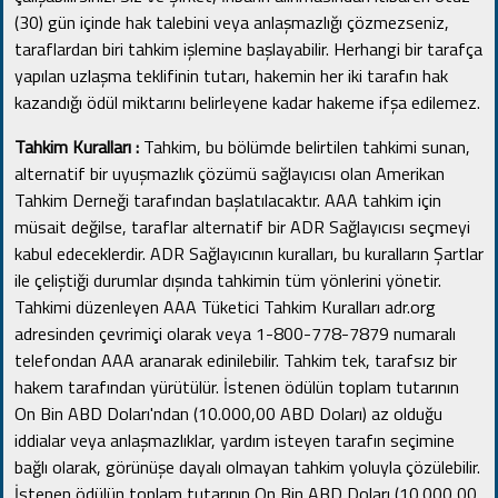
(30) gün içinde hak talebini veya anlaşmazlığı çözmezseniz,
taraflardan biri tahkim işlemine başlayabilir.
Herhangi bir tarafça
yapılan uzlaşma teklifinin tutarı, hakemin her iki tarafın hak
kazandığı ödül miktarını belirleyene kadar hakeme ifşa edilemez.
Tahkim Kuralları :
Tahkim, bu bölümde belirtilen tahkimi sunan,
alternatif bir uyuşmazlık çözümü sağlayıcısı olan Amerikan
Tahkim Derneği tarafından başlatılacaktır.
AAA tahkim için
müsait değilse, taraflar alternatif bir ADR Sağlayıcısı seçmeyi
kabul edeceklerdir.
ADR Sağlayıcının kuralları, bu kuralların Şartlar
ile çeliştiği durumlar dışında tahkimin tüm yönlerini yönetir.
Tahkimi düzenleyen AAA Tüketici Tahkim Kuralları adr.org
adresinden çevrimiçi olarak veya 1-800-778-7879 numaralı
telefondan AAA aranarak edinilebilir.
Tahkim tek, tarafsız bir
hakem tarafından yürütülür.
İstenen ödülün toplam tutarının
On Bin ABD Doları'ndan (10.000,00 ABD Doları) az olduğu
iddialar veya anlaşmazlıklar, yardım isteyen tarafın seçimine
bağlı olarak, görünüşe dayalı olmayan tahkim yoluyla çözülebilir.
İstenen ödülün toplam tutarının On Bin ABD Doları (10.000,00