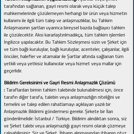
tarafından sağlanan, gayri resmi olarak veya küçük talep
mahkemelerinde çözülemeyen herhangi bir ürün veya hizmetin
kullanımı ile ilgili tüm talep ve anlaşmazlıklar, bu Tahkim
Anlaşmasının şartları uyarınca bireysel bazda bağlayıcı tahkim
ile çözülecektir.
Aksi kararlaştırılmadıkça, tüm tahkim işlemleri
İngilizce yapılacaktır.
Bu Tahkim Sözleşmesi sizin ve Şirket için
ve tüm bağlı kuruluşlar, bağlı kuruluşlar, acenteler, çalışanlar, ilgili
öncüler, halefler ve atamalar ile Şartlar altında sağlanan tüm
yetkili veya yetkisiz kullanıcılar veya hizmet veya mallar için
geçerlidir.
Bildirim Gereksinimi ve Gayri Resmi Anlaşmazlık Çözümü
:
Taraflardan birinin tahkim talebinde bulunabilmesi için, önce
tarafın diğer tarafa, talebin veya anlaşmazlığın niteliğini ve
temelini ve talep edilen rahatlamayı açıklayan yazılı bir
Anlaşmazlık Bildirimi göndermesi gerekir.
Şirkete bir İlan
gönderilmelidir: İstanbul / Türkiye.
Bildirim alındıktan sonra, siz
ve Şirket talebi veya anlaşmazlığı gayri resmi olarak çözmeye
çalışabilirsiniz.
Siz ve Şirket, İhbarın alınmasından itibaren otuz