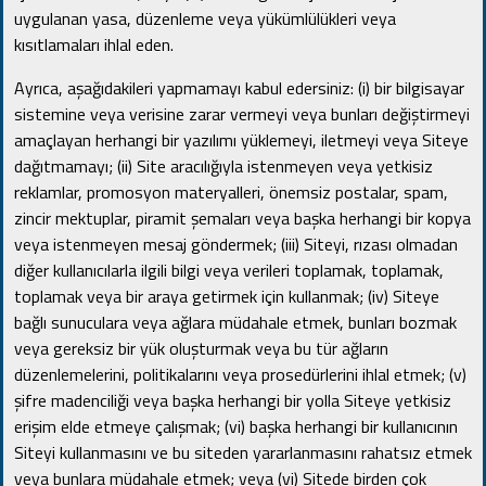
uygulanan yasa, düzenleme veya yükümlülükleri veya
kısıtlamaları ihlal eden.
Ayrıca, aşağıdakileri yapmamayı kabul edersiniz: (i) bir bilgisayar
sistemine veya verisine zarar vermeyi veya bunları değiştirmeyi
amaçlayan herhangi bir yazılımı yüklemeyi, iletmeyi veya Siteye
dağıtmamayı;
(ii) Site aracılığıyla istenmeyen veya yetkisiz
reklamlar, promosyon materyalleri, önemsiz postalar, spam,
zincir mektuplar, piramit şemaları veya başka herhangi bir kopya
veya istenmeyen mesaj göndermek;
(iii) Siteyi, rızası olmadan
diğer kullanıcılarla ilgili bilgi veya verileri toplamak, toplamak,
toplamak veya bir araya getirmek için kullanmak;
(iv) Siteye
bağlı sunuculara veya ağlara müdahale etmek, bunları bozmak
veya gereksiz bir yük oluşturmak veya bu tür ağların
düzenlemelerini, politikalarını veya prosedürlerini ihlal etmek;
(v)
şifre madenciliği veya başka herhangi bir yolla Siteye yetkisiz
erişim elde etmeye çalışmak;
(vi) başka herhangi bir kullanıcının
Siteyi kullanmasını ve bu siteden yararlanmasını rahatsız etmek
veya bunlara müdahale etmek;
veya (vi) Sitede birden çok