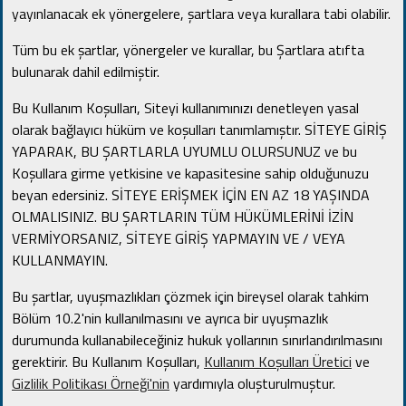
yayınlanacak ek yönergelere, şartlara veya kurallara tabi olabilir.
Tüm bu ek şartlar, yönergeler ve kurallar, bu Şartlara atıfta
bulunarak dahil edilmiştir.
Bu Kullanım Koşulları, Siteyi kullanımınızı denetleyen yasal
olarak bağlayıcı hüküm ve koşulları tanımlamıştır.
SİTEYE GİRİŞ
YAPARAK, BU ŞARTLARLA UYUMLU OLURSUNUZ ve bu
Koşullara girme yetkisine ve kapasitesine sahip olduğunuzu
beyan edersiniz.
SİTEYE ERİŞMEK İÇİN EN AZ 18 YAŞINDA
OLMALISINIZ.
BU ŞARTLARIN TÜM HÜKÜMLERİNİ İZİN
VERMİYORSANIZ, SİTEYE GİRİŞ YAPMAYIN VE / VEYA
KULLANMAYIN.
Bu şartlar, uyuşmazlıkları çözmek için bireysel olarak tahkim
Bölüm 10.2'nin kullanılmasını ve ayrıca bir uyuşmazlık
durumunda kullanabileceğiniz hukuk yollarının sınırlandırılmasını
gerektirir.
Bu Kullanım Koşulları,
Kullanım Koşulları Üretici
ve
Gizlilik Politikası Örneği'nin
yardımıyla oluşturulmuştur
.