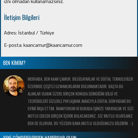
izni olmadan kullanamazsınız.
İletişim Bilgileri
Adres: İstanbul / Türkiye
E-posta: kaancamur@kaancamur.com
BEN KİMİM?
MERHABA, BEN KAAN ÇAMUR. BİLGİSAYARLAR VE DİJİTAL TEKNOLOJİLER
ÜZERİNDE ÇEŞİTLİ UZMANLIKLARIM BULUNMAKTADIR. BAŞTA BU
ALANLAR OLMAK ÜZERE BİRÇOK KONUDA EDİNDİĞİM BİLGİ VE
TECRÜBELERİ SİZLERLE PAYLAŞMAK AMACIYLA DİJİTAL DÜNYADAKİ BU
EVİMİ İNŞA ETTİM. İNANIYORUM Kİ BURADA İŞİNİZE YARAYACAK VE SİZİ
MUTLU EDECEK BİRÇOK İÇERİK BULACAKSINIZ. SİZ MUTLU OLURSANIZ
BEN DE OLURUM, BU YÜZDEN BANA MUTLU OLDUĞUNUZU BİLDİRİN. :-)