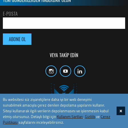
YENİ GÖNDERİLERDEN HABERDAR OLUN
E-POSTA
VEYA TAKİP EDİN
Bu websitesi siz ziyaretçilere daha iyi bir web deneyimi
sunabilmek amacıyla çerez denilen depolama yapılarını kullanır.
Siteyi kullanarak ilgili verilerin depolanmasını ve işlenmesini kabul
etmiş olursunuz. Detaylı bilgi için
Kullanım Şartları
,
Gizlilik
ve
Çerez
COPYRIGHT © 2026 KAAN ÇAMUR. TÜM HAKLARI SAKLIDIR.
Politikası
sayfalarını inceleyebilirsiniz.