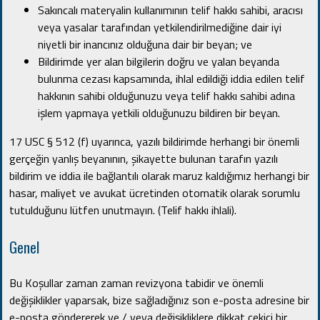
Sakıncalı materyalin kullanımının telif hakkı sahibi, aracısı
veya yasalar tarafından yetkilendirilmediğine dair iyi
niyetli bir inancınız olduğuna dair bir beyan;
ve
Bildirimde yer alan bilgilerin doğru ve yalan beyanda
bulunma cezası kapsamında, ihlal edildiği iddia edilen telif
hakkının sahibi olduğunuzu veya telif hakkı sahibi adına
işlem yapmaya yetkili olduğunuzu bildiren bir beyan.
17 USC § 512 (f) uyarınca, yazılı bildirimde herhangi bir önemli
gerçeğin yanlış beyanının, şikayette bulunan tarafın yazılı
bildirim ve iddia ile bağlantılı olarak maruz kaldığımız herhangi bir
hasar, maliyet ve avukat ücretinden otomatik olarak sorumlu
tutulduğunu lütfen unutmayın. (Telif hakkı ihlali).
Genel
Bu Koşullar zaman zaman revizyona tabidir ve önemli
değişiklikler yaparsak, bize sağladığınız son e-posta adresine bir
e-posta göndererek ve / veya değişikliklere dikkat çekici bir