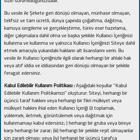
sizin sorumluluğunuzdadır.
Bu vesile ile Şirkete geri dönüşü olmayan, münhasır olmayan,
telifsiz ve tam ücretli, dünya çapında çoğaltma, dağıtma,
kamuya sergileme ve gerçekleştirme, türev eser hazırlama,
diğer çalışmalara dahil olma ve başka şekilde Kullanıcı İçeriğinizi
kullanma ve kullanma ve yalnızca Kullanıcı İçeriğinizi Siteye dahil
etmek amacıyla yukarıdaki hakların alt lisanslarını verin.
Bu
vesile ile Kullanıcı İçeriğinizle ilgili olarak herhangi bir ahlaki hak
veya atıf iddia ve iddiasından geri dönüşü olmayan bir şekilde
feragat edersiniz.
Kabul Edilebilir Kullanım Politikası :
Aşağıdaki koşullar "Kabul
Edilebilir Kullanım Politikamızı" oluşturur: Siteyi, herhangi bir
üçüncü taraf hakkını veya herhangi bir fikri mülkiyet veya
mülkiyet hakkını ihlal eden Kullanıcı İçeriği (i) toplamak,
yüklemek, iletmek, görüntülemek veya dağıtmak için
kullanmamayı kabul edersiniz;
) herhangi bir gruba veya bireye
karşı herhangi bir zarar;
(iii) herhangi bir şekilde reşit olmayanlar
için zararlı olması;
veya (iv) herhangi bir üçüncü tarafça