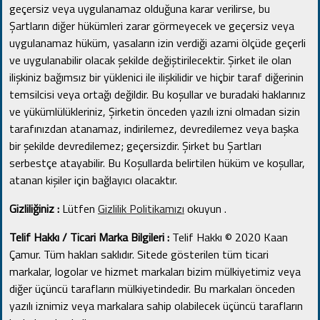
geçersiz veya uygulanamaz olduğuna karar verilirse, bu
Şartların diğer hükümleri zarar görmeyecek ve geçersiz veya
uygulanamaz hüküm, yasaların izin verdiği azami ölçüde geçerli
ve uygulanabilir olacak şekilde değiştirilecektir.
Şirket ile olan
ilişkiniz bağımsız bir yüklenici ile ilişkilidir ve hiçbir taraf diğerinin
temsilcisi veya ortağı değildir.
Bu koşullar ve buradaki haklarınız
ve yükümlülükleriniz, Şirketin önceden yazılı izni olmadan sizin
tarafınızdan atanamaz, indirilemez, devredilemez veya başka
bir şekilde devredilemez; geçersizdir.
Şirket bu Şartları
serbestçe atayabilir.
Bu Koşullarda belirtilen hüküm ve koşullar,
atanan kişiler için bağlayıcı olacaktır.
Gizliliğiniz :
Lütfen
Gizlilik Politikamızı
okuyun
.
Telif Hakkı / Ticari Marka Bilgileri :
Telif Hakkı © 2020 Kaan
Çamur.
Tüm hakları saklıdır.
Sitede gösterilen tüm ticari
markalar, logolar ve hizmet markaları bizim mülkiyetimiz veya
diğer üçüncü tarafların mülkiyetindedir.
Bu markaları önceden
yazılı iznimiz veya markalara sahip olabilecek üçüncü tarafların