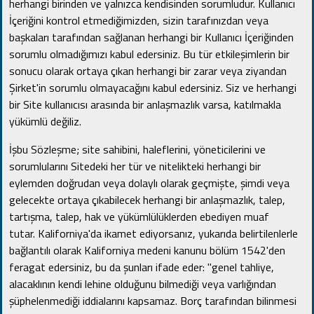
herhangi birinden ve yalnızca kendisinden sorumludur.
Kullanıcı
İçeriğini kontrol etmediğimizden, sizin tarafınızdan veya
başkaları tarafından sağlanan herhangi bir Kullanıcı İçeriğinden
sorumlu olmadığımızı kabul edersiniz.
Bu tür etkileşimlerin bir
sonucu olarak ortaya çıkan herhangi bir zarar veya ziyandan
Şirket'in sorumlu olmayacağını kabul edersiniz.
Siz ve herhangi
bir Site kullanıcısı arasında bir anlaşmazlık varsa, katılmakla
yükümlü değiliz.
İşbu Sözleşme; site sahibini, haleflerini, yöneticilerini ve
sorumlularını Sitedeki her tür ve nitelikteki herhangi bir
eylemden doğrudan veya dolaylı olarak geçmişte, şimdi veya
gelecekte ortaya çıkabilecek herhangi bir
anlaşmazlık, talep,
tartışma, talep, hak ve yükümlülüklerden ebediyen muaf
tutar.
Kaliforniya'da ikamet ediyorsanız, yukarıda belirtilenlerle
bağlantılı olarak Kaliforniya medeni kanunu bölüm 1542'den
feragat edersiniz, bu da şunları ifade eder: "genel tahliye,
alacaklının kendi lehine olduğunu bilmediği veya varlığından
şüphelenmediği iddialarını kapsamaz. Borç tarafından bilinmesi