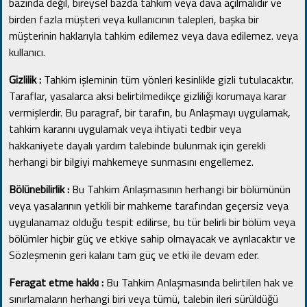
bazında değil, bireysel bazda tahkim veya dava açılmalıdır ve
birden fazla müşteri veya kullanıcının talepleri, başka bir
müşterinin haklarıyla tahkim edilemez veya dava edilemez. veya
kullanıcı.
Gizlilik :
Tahkim işleminin tüm yönleri kesinlikle gizli tutulacaktır.
Taraflar, yasalarca aksi belirtilmedikçe gizliliği korumaya karar
vermişlerdir.
Bu paragraf, bir tarafın, bu Anlaşmayı uygulamak,
tahkim kararını uygulamak veya ihtiyati tedbir veya
hakkaniyete dayalı yardım talebinde bulunmak için gerekli
herhangi bir bilgiyi mahkemeye sunmasını engellemez.
Bölünebilirlik :
Bu Tahkim Anlaşmasının herhangi bir bölümünün
veya yasalarının yetkili bir mahkeme tarafından geçersiz veya
uygulanamaz olduğu tespit edilirse, bu tür belirli bir bölüm veya
bölümler hiçbir güç ve etkiye sahip olmayacak ve ayrılacaktır ve
Sözleşmenin geri kalanı tam güç ve etki ile devam eder.
Feragat etme hakkı :
Bu Tahkim Anlaşmasında belirtilen hak ve
sınırlamaların herhangi biri veya tümü, talebin ileri sürüldüğü