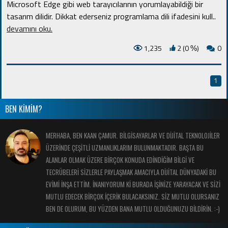
Microsoft Edge gibi web tarayıcılarının yorumlayabildiği bir
tasarım dilidir. Dikkat ederseniz programlama dili ifadesini kull
..
devamını oku.
1,235
2 (0
)
0
%
1
BEN KİMİM?
MERHABA, BEN KAAN ÇAMUR. BİLGİSAYARLAR VE DİJİTAL TEKNOLOJİLER
ÜZERİNDE ÇEŞİTLİ UZMANLIKLARIM BULUNMAKTADIR. BAŞTA BU
ALANLAR OLMAK ÜZERE BİRÇOK KONUDA EDİNDİĞİM BİLGİ VE
TECRÜBELERİ SİZLERLE PAYLAŞMAK AMACIYLA DİJİTAL DÜNYADAKİ BU
EVİMİ İNŞA ETTİM. İNANIYORUM Kİ BURADA İŞİNİZE YARAYACAK VE SİZİ
MUTLU EDECEK BİRÇOK İÇERİK BULACAKSINIZ. SİZ MUTLU OLURSANIZ
BEN DE OLURUM, BU YÜZDEN BANA MUTLU OLDUĞUNUZU BİLDİRİN. :-)