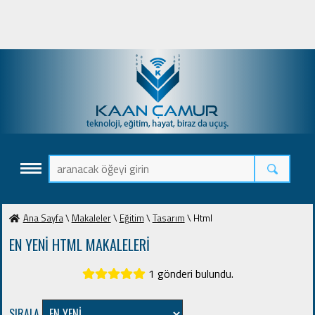
Ana Sayfa
\
Makaleler
\
Eğitim
\
Tasarım
\ Html
EN YENİ HTML MAKALELERİ
1 gönderi bulundu.
SIRALA