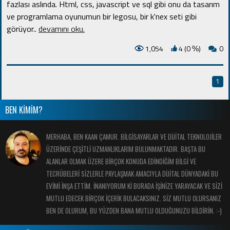
fazlası aslında. Html, css, javascript ve sql gibi onu da tasarım
ve programlama oyunumun bir legosu, bir k'nex seti gibi
görüyor
..
devamını oku.
1,054
4 (0
)
0
%
1
BEN KİMİM?
MERHABA, BEN KAAN ÇAMUR. BİLGİSAYARLAR VE DİJİTAL TEKNOLOJİLER
ÜZERİNDE ÇEŞİTLİ UZMANLIKLARIM BULUNMAKTADIR. BAŞTA BU
ALANLAR OLMAK ÜZERE BİRÇOK KONUDA EDİNDİĞİM BİLGİ VE
TECRÜBELERİ SİZLERLE PAYLAŞMAK AMACIYLA DİJİTAL DÜNYADAKİ BU
EVİMİ İNŞA ETTİM. İNANIYORUM Kİ BURADA İŞİNİZE YARAYACAK VE SİZİ
MUTLU EDECEK BİRÇOK İÇERİK BULACAKSINIZ. SİZ MUTLU OLURSANIZ
BEN DE OLURUM, BU YÜZDEN BANA MUTLU OLDUĞUNUZU BİLDİRİN. :-)