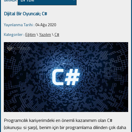
Dijital Bir Oyuncak; C#
Yayınlanma Tarihi :
04 Ağu 2020
Kategoriler :
Eğitim
\
Yazılım
\
C#
Programcılık kariyerimdeki en önemli kazanımım olan C#
(okunuşu: si şarp), benim için bir programlama dilinden çok daha