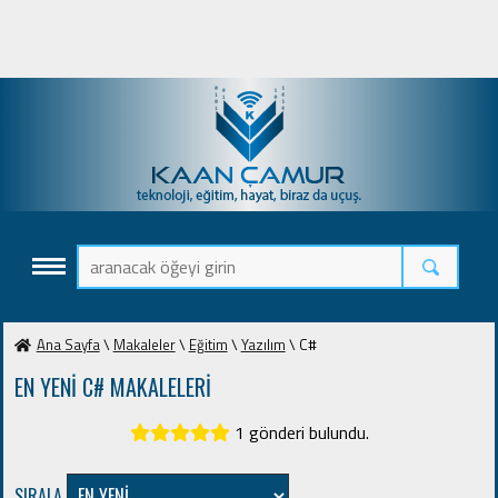
Ana Sayfa
\
Makaleler
\
Eğitim
\
Yazılım
\ C#
EN YENİ C# MAKALELERİ
1 gönderi bulundu.
SIRALA