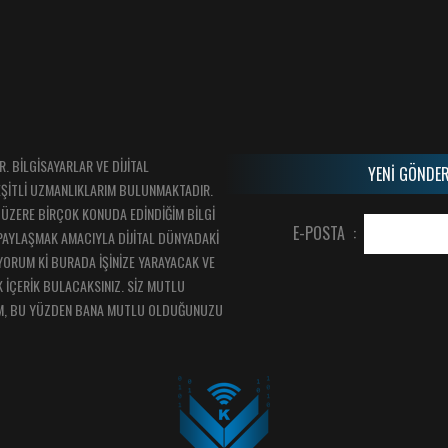
 BİLGİSAYARLAR VE DİJİTAL
YENİ GÖNDER
EŞİTLİ UZMANLIKLARIM BULUNMAKTADIR.
ÜZERE BİRÇOK KONUDA EDİNDİĞİM BİLGİ
E-POSTA :
PAYLAŞMAK AMACIYLA DİJİTAL DÜNYADAKİ
IYORUM Kİ BURADA İŞİNİZE YARAYACAK VE
 İÇERİK BULACAKSINIZ. SİZ MUTLU
M, BU YÜZDEN BANA MUTLU OLDUĞUNUZU