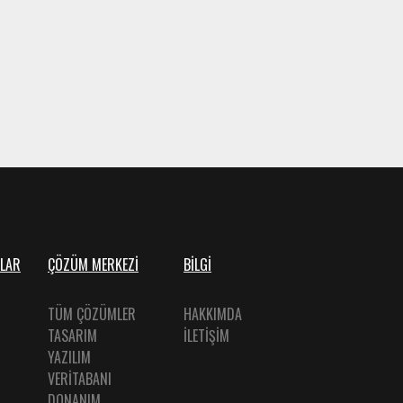
LAR
ÇÖZÜM MERKEZİ
BİLGİ
TÜM ÇÖZÜMLER
HAKKIMDA
TASARIM
İLETİŞİM
YAZILIM
VERİTABANI
DONANIM