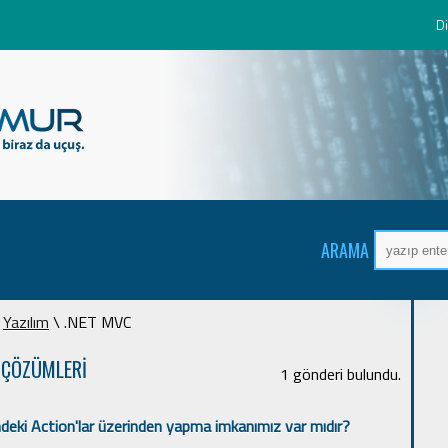
Di
ARAMA
\
Yazılım
\ .NET MVC
 ÇÖZÜMLERİ
1 gönderi bulundu.
çindeki Action'lar üzerinden yapma imkanımız var mıdır?