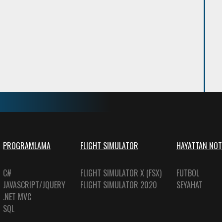
PROGRAMLAMA
FLIGHT SIMULATOR
HAYATTAN NOT
C#
FLIGHT SIMULATOR X (FSX)
FUTBOL
JAVASCRIPT/JQUERY
FLIGHT SIMULATOR 2020
SEYAHAT
.NET MVC
SQL