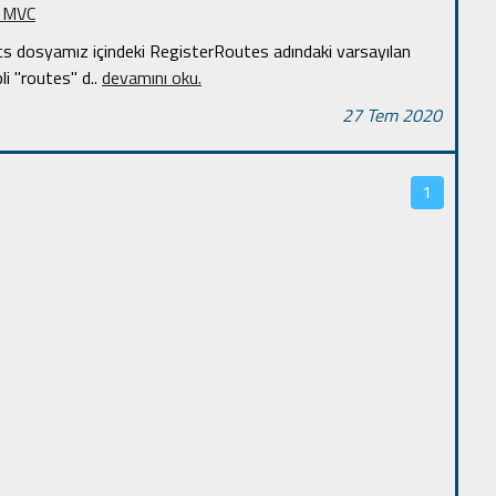
 MVC
dosyamız içindeki RegisterRoutes adındaki varsayılan
li "routes" d
..
devamını oku.
27 Tem 2020
1