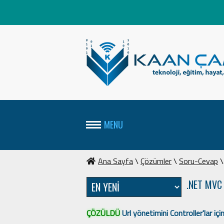
MENU
Ana Sayfa
\
Çözümler
\
Soru-Cevap
.NET MVC
ÇÖZÜLDÜ
Url yönetimini Controller'lar i