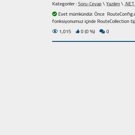
Kategoriler :
Soru-Cevap
\
Yazılım
\
.NET
Evet mümkündür. Önce RouteConfig.cs 
fonksiyonumuz içinde RouteCollection tip
1,015
0 (0
)
0
%