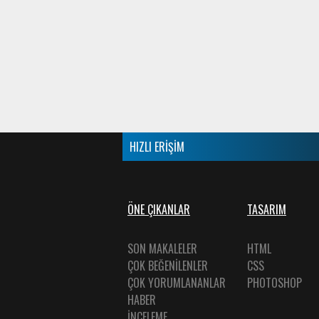
HIZLI ERİŞİM
ÖNE ÇIKANLAR
TASARIM
SON MAKALELER
HTML
ÇOK BEĞENİLENLER
CSS
ÇOK YORUMLANANLAR
PHOTOSHOP
HABER
İNCELEME