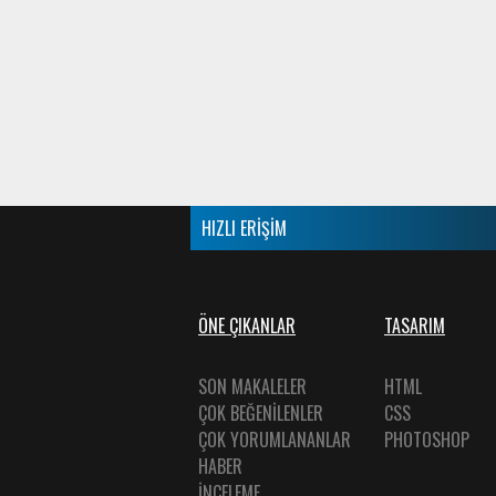
HIZLI ERİŞİM
ÖNE ÇIKANLAR
TASARIM
SON MAKALELER
HTML
ÇOK BEĞENİLENLER
CSS
ÇOK YORUMLANANLAR
PHOTOSHOP
HABER
İNCELEME