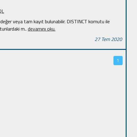
QL
 değer veya tam kayıt bulunabilir. DISTINCT komutu ile
ütunlardaki m
..
devamını oku.
27 Tem 2020
1