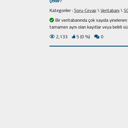
çekilir?
Kategoriler :
Soru-Cevap
\
Veritabanı
\
S
Bir veritabanında çok sayıda yinelenen
tamamen aynı olan kayıtlar veya belirli s
2,133
5 (0
)
0
%