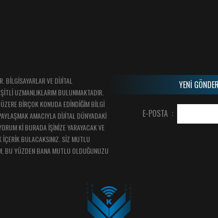
 BİLGİSAYARLAR VE DİJİTAL
YENİ GÖNDER
EŞİTLİ UZMANLIKLARIM BULUNMAKTADIR.
ÜZERE BİRÇOK KONUDA EDİNDİĞİM BİLGİ
E-POSTA :
PAYLAŞMAK AMACIYLA DİJİTAL DÜNYADAKİ
IYORUM Kİ BURADA İŞİNİZE YARAYACAK VE
 İÇERİK BULACAKSINIZ. SİZ MUTLU
M, BU YÜZDEN BANA MUTLU OLDUĞUNUZU