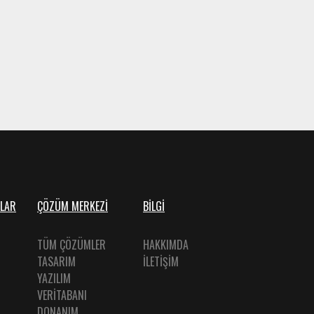
LAR
ÇÖZÜM MERKEZİ
BİLGİ
TÜM ÇÖZÜMLER
HAKKIMDA
TASARIM
İLETİŞİM
YAZILIM
VERİTABANI
DONANIM