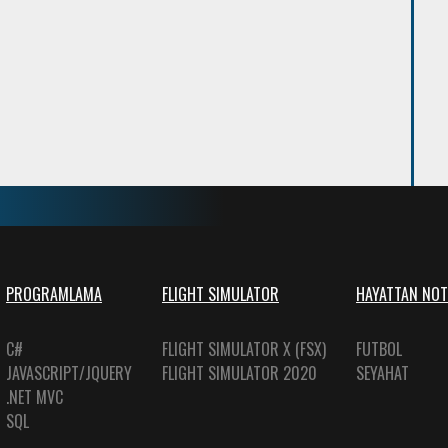
PROGRAMLAMA
FLIGHT SIMULATOR
HAYATTAN NOT
C#
FLIGHT SIMULATOR X (FSX)
FUTBOL
JAVASCRIPT/JQUERY
FLIGHT SIMULATOR 2020
SEYAHAT
.NET MVC
SQL