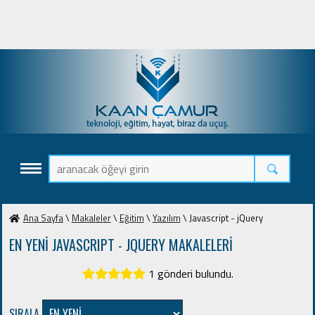
Ana Sayfa
\
Makaleler
\
Eğitim
\
Yazılım
\ Javascript - jQuery
EN YENİ JAVASCRIPT - JQUERY MAKALELERİ
1 gönderi bulundu.
SIRALA