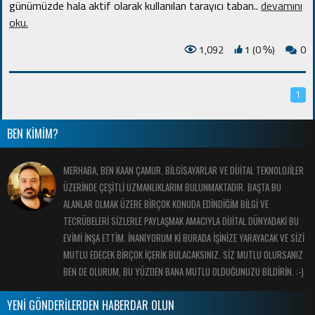
günümüzde hala aktif olarak kullanılan tarayıcı taban
..
devamını
oku.
1,092
1 (0
)
0
%
1
BEN KİMİM?
MERHABA, BEN KAAN ÇAMUR. BİLGİSAYARLAR VE DİJİTAL TEKNOLOJİLER
ÜZERİNDE ÇEŞİTLİ UZMANLIKLARIM BULUNMAKTADIR. BAŞTA BU
ALANLAR OLMAK ÜZERE BİRÇOK KONUDA EDİNDİĞİM BİLGİ VE
TECRÜBELERİ SİZLERLE PAYLAŞMAK AMACIYLA DİJİTAL DÜNYADAKİ BU
EVİMİ İNŞA ETTİM. İNANIYORUM Kİ BURADA İŞİNİZE YARAYACAK VE SİZİ
MUTLU EDECEK BİRÇOK İÇERİK BULACAKSINIZ. SİZ MUTLU OLURSANIZ
BEN DE OLURUM, BU YÜZDEN BANA MUTLU OLDUĞUNUZU BİLDİRİN. :-)
YENİ GÖNDERİLERDEN HABERDAR OLUN