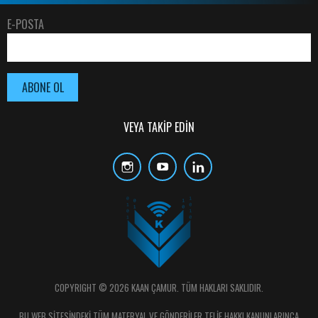
E-POSTA
VEYA TAKİP EDİN
COPYRIGHT © 2026 KAAN ÇAMUR. TÜM HAKLARI SAKLIDIR.
BU WEB SİTESİNDEKİ TÜM MATERYAL VE GÖNDERİLER TELİF HAKKI KANUNLARINCA